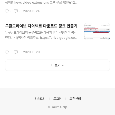
4el] http://mirror.23media.de/mar..
생하면 hevc video extensions 코덱 유료버젼 ￦120
0원을 설치 하라고 나온다. 하지만 무료 버젼을 설치하여
작성시간
0
0
2020. 8. 21.
도 유로버젼과의 재생품질 차이는 거의 없다. ※무료버젼
설치하기. 무료버젼 접속 : "hevc video extensions 설
치" 클릭 한다. 링크를 클릭하면 "Microsoft store" 창이
구글드라이브 다이렉트 다운로드 링크 만들기
열리면서 자동으로 설치가 된다. 크롬에서는 위와 같이 나
글 내용
1. 구글드라이브의 공유링크를 다음과 같이 설정하여 복사
오면 "Microsoft store 열기" 를 클릭한다. "Microsoft
한다. 1-1)복사한 링크주소: https://drive.google.co
store" 창이 열리면 "이 제품은 설치 되어 있습니다. 시작
m/file/d/1RCaYb9AAAAkC6vGwl0Fa5OsXoTvAi/
" 이라고 나온다. 자동 설치가 되지 않았다면 시작이 설치
view?usp=sharing 2. 복사한 다운로드 링크의 공유ID
로 나타나고 "설치" 를 클릭하면 된다. 창을 닫고 영상 파일
작성시간
0
0
2020. 8. 20.
(빨간밑줄부분)을 복사하여 아래 주소에 붙여넣는다. http
을 재생하면 아래와..
s://docs.google.com/uc?id=붙여넣기&export=do
wnload 2-1)다이렉트 링크주소: https://docs.googl
더보기
e.com/uc?id=1RCaYb9AAAAkC6vGwl0Fa5OsX
oTvAi&export=download
의안내
티스토리
로그인
고객센터
© Daum Corp.