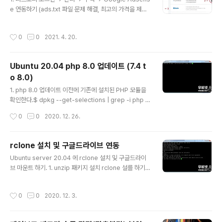
전에 사진과 같이 핀을 빼서 키날은 분리하여야 한다. 기존
e 연동하기 (ads.txt 파일 문제 해결, 최고의 가격을 제시
케이스와 구입한 케이스의 회전 부분이 맞지 않아서 구입
한 광고 게재, 코드 하나로 설정되는 자동광고) 2. 구글 애
한 케이스의 회전 부분에 기존 키날로 교체하여야 한다. 기
드센스 계정 로그인 3. TISTORY에 권한 부여 허용하기
작성시간
0
0
2021. 4. 20.
존 폴딩키를 분해한 사진이다. 구입..
(애드센스 데이터를 봅니다.) 4. TISTORY에 권한 부여
허용하기2 (애드센스 데이터를 보고 관립합니다.) 5. TIS
TORY 앱에 다음을 허용합니다 최종 허용 하기. 6. 연동완
Ubuntu 20.04 php 8.0 업데이트 (7.4 t
료.
o 8.0)
글 내용
1. php 8.0 업데이트 이전에 기존에 설치된 PHP 모듈을
확인한다.$ dpkg --get-selections | grep -i php 2.
PHP 8 저장소 추가$ sudo apt-get install software
작성시간
0
0
2020. 12. 26.
-properties-common $ sudo add-apt-reposito
ry ppa:ondrej/php ENTER 클릭. 3.저장소 업데이트 $
sudo apt update 4. PHP 8.0 (php 8.0-FPM) 및 기
rclone 설치 및 구글드라이브 연동
존 설치된 관련 모듈을 설치 $ sudo apt install php8.0
글 내용
Ubuntu server 20.04 에 rclone 설치 및 구글드라이
-apcu php8.0-bz2 php8.0-common php8.0-cur
브 마운트 하기. 1. unzip 패키지 설치 rclone 설를 하기
l php8.0-gd php8.0-mbstring php8.0-mysql ph
위해서는 unzip 이 설치 되어있어야 한다. $ sudo apt-
p8.0-xml php8.0-zip p..
get install fuse unzip 2. rclone 설치 $ curl https://
작성시간
0
0
2020. 12. 3.
rclone.org/install.sh | sudo bash 3. rclone 실행 및
구글드라이브 연동 설정 $ rclone config n/s/q> n 선
택(신규 연결) name> google (임의로 적는다.) 구글 드