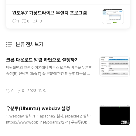
윈도우7 가상드라이브 무설치 프로그램
1
0
조회
3
분류 전체보기
주요 글 목록
크롬 다운로드 알림 하단으로 설정하기
글 내용
바탕화면의 크롬 아이콘에서 마우스 오른쪽 버튼을 누른후
속성(R) 선택후 대상(T) 끝 부분에 한칸 띄운후 다음을 추
가한다. --disable-features=DownloadBubble 예)
대상(T): "C:\Program Files\Google\Chrome\Appli
작성시간
0
0
2023. 11. 9.
cation\chrome.exe" --disable-features=Downlo
adBubble
우분투(Ubuntu) webdav 설정
글 내용
1. webdav 설치. 1-1 apache2 설치. (apache2 설치:
https://www.woobi.net/board2/274) 우분투(Ubun
tu) apache, MariaDB, php8.1, 설치 - 우분투 - 우비넷
1.apache2 설치 $ sudo apt-get install apache2 D