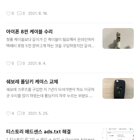
- Access denied for user 'root'@'localhost' 라는
상담 고객님께 불편을 드려 죄송합니다. 방문 수리 또는 상
오류가 나타난다. 보안상 phpMyAdmin에서는 root 계
담을 통해 빠른 시간 내에 해결해 드리도록 최선을 다하겠
작성시간
0
0
2021. 8. 18.
정을 사용할 수 없으므로 root 계정과 같은 권한을 가진 대
습니다. A/S 보증기간은 1년이며, 소비자 과실로 인한 하
체 아이디를 만들어 사용하여야 한다. 1. mysql 로그인 $
자..
mysql -u root -p 2. 대체 계정 아이디 및 비밀번호 생성
아이폰 8핀 케이블 수리
$ MariaDB [(none)]> create user '아이디'@'%' id
글 내용
entified by '비밀번호'; 3. 생성된 계정에 모든 권한 부여
정품 케이블보다 길이가 긴 케이블이 필요해서 온라인에서
$ MariaDB [(none)]> grant all privileges on *.* t
택배비 포함 5천 원에 2개 하는 것을 구입하였지만 길어야
o..
2주 정도 쓰면 충전이 되지 않고 먹통이 되어 버린다. 분해
를 해보고 싶어도 단자 부분이 일체형으로 되어 있는지 분
작성시간
0
0
2021. 8. 4.
해가 되지 않는다. 그냥 버리기에는 케이블이 아깝고 언제
까지 새로 살 수도 없는 노릇이라 부품을 구입해서 수리해
보았다. 준비물: 인두기, 고장 난 케이블, 수리 부품 알리익
쉐보레 폴딩키 케이스 교체
스프레서에서 'ios 충전 케이블 플러그 부품'이라고 검색하
글 내용
면 쉽게 찾을 수 있고 10개 세트에 배송비 포함 7,500원
쉐보레 크루즈를 구입한 지 7년이 되어가면서 차도 이곳저
정도에 구입할 수 있다. 주문한지 1주일 만에 우체국 택배
곳 수리를 많이 하였는데 폴딩키의 자주 누르는 부분도 부
로 생각했던것 보다 일찍 도착하였다. 부품은 위와 같이 3
서지기 시작했다. 서비스센터에서 교체하려 하였으나 저렴
개 한세트로 구성되어 있다. 그동안 온라인에서 구입한 케
하지 않은 가격으로 인해 직접 구매하여 교체해 보았다. 케
작성시간
4
0
2021. 5. 25.
이블들 ㅋㅋㅋㅋ 몇..
이스 구입은 국내 쇼핑몰에서도 구입이 가능하나 가격이 1
5,000원부터 시작이어서 해외 쇼핑몰에서 배송비 포함 3
천 원 안쪽으로 구입하였다. 주문한 지 약 2주 만에 도착하
티스토리 애드센스 ads.txt 해결
였다. 기존 순정키와는 약간의 차이가 느껴진다. 내용물은
글 내용
플라스틱케이스, 나사, 쉐보레 마크 3가지이다. 교체하기
1. 티스토리 로그인 → 관리 → 수익 → Google Adsens