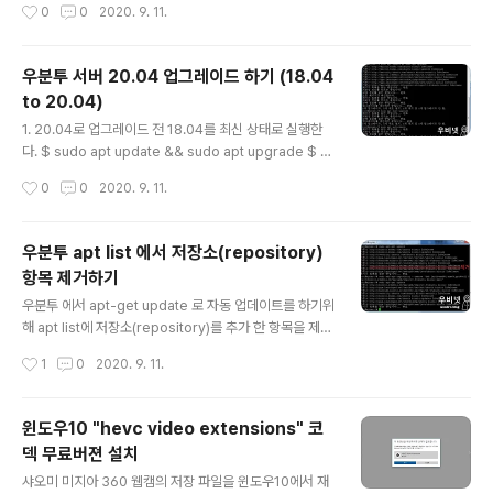
작성시간
0
0
2020. 9. 11.
st' (using password: YES) " 2. MariaDB(MySQL)
패스워드 변경후 라이믹스(Rhymix) 및 XE(XpressEngi
ne)의 DB정보를 업데이트 해줘야한다. 2-1 라이믹스 : c
우분투 서버 20.04 업그레이드 하기 (18.04
onfig.php 파일의 'pass' =>'password'를 변경된 패스
to 20.04)
워드로수정한다. $ vi /var/www/html/files/config/co
글 내용
nfig.php a를 입력하여 수정모드로 진입후 변경된 패스워
1. 20.04로 업그레이드 전 18.04를 최신 상태로 실행한
스 입력후 :wq 를 입력하여 저장한다. 2-2 XE : db.confi
다. $ sudo apt update && sudo apt upgrade $ s
g.php ..
udo apt dist-upgrade $ sudo apt autoremove 2.
작성시간
0
0
2020. 9. 11.
최신 상태에서 업그레이드 메니져를 설치한다. $ sudo a
pt install update-manager-core 완료되면 Ubuntu
업그레이드 유틸리티를 실행한다. $ sudo do-release
우분투 apt list 에서 저장소(repository)
-upgrade 2-1 업그레이드 항목이 없다고 나오면 /etc/u
항목 제거하기
pdate-manager/release-upgrades 파일의 Prom
글 내용
pt=lts 를 Prompt=normal 변경하고 다시 실행한다. $
우분투 에서 apt-get update 로 자동 업데이트를 하기위
vi /etc/update-manager/release-upgrades a를
해 apt list에 저장소(repository)를 추가 한 항목을 제거
눌러 끼..
하기 위한 두가지 방법. 1. --remove 로 삭제하기. 다음과
작성시간
1
0
2020. 9. 11.
같이 저장소를 추가하였을 경우 $ sudo add-apt-repo
sitory 'deb [arch=amd64,arm64,ppc64el] http://
mirror.23media.de/mariadb/repo/10.3/ubuntu bi
윈도우10 "hevc video extensions" 코
onic main' add-apt-repository 뒤에 --remove 를
덱 무료버젼 설치
삽입하여 실행하여 제거 한다. $ sudo add-apt-repos
글 내용
itory --remove 'deb [arch=amd64,arm64,ppc6
샤오미 미지아 360 웹캠의 저장 파일을 윈도우10에서 재