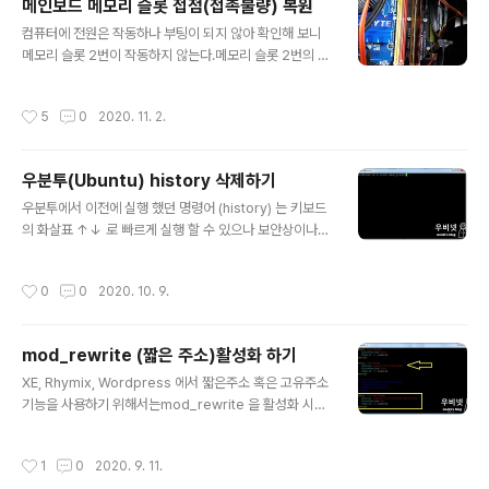
메인보드 메모리 슬롯 접점(접촉불량) 복원
라이브 번호 확인(13번, 12번 아님) Storage> 13 입력 c
글 내용
lient_id> 입력하지 않고 확인. client_secret> 입력하
컴퓨터에 전원은 작동하나 부팅이 되지 않아 확인해 보니
지 않고 확인 scope> 1번 입력 root_fo..
메모리 슬롯 2번이 작동하지 않는다.메모리 슬롯 2번의 램
을 탈거하면 부팅이 되고,램을 여러번 뺒다 꽂았다를 반복
하다 보면 인식하여 부팅이 되지만 시간이 지나면 다시 부
작성시간
5
0
2020. 11. 2.
팅이 되지 않는다.접점 부활제를 사용해 볼까도 했으나Q9
650 + GA-EP45-UD3R + DDR2 의 조합으로 10년
가까이 사용하였기에더이상의 투자보다는 안되면 말고의
우분투(Ubuntu) history 삭제하기
마음으로 사포를 사용하여 청소하기로 하였다. 준비물은
글 내용
천방이상의 고운 사포를 준비하고 엄지 손톤 정도의 크기
우분투에서 이전에 실행 했던 명령어 (history) 는 키보드
로 잘라주고메모리 슬롯에 살짝 끼일 정도의 두께로 접어
의 화살표 ↑↓ 로 빠르게 실행 할 수 있으나 보안상이나
준다.여기서 너무 두껍게 접으면 슬롯의 핀이 휘어질 수 있
기타 이유로 삭제해야 하는 경우가 있다.히스토리 목록은 r
으므로 주의한다. 접은 사포를 메모리 슬롯에 끼우고 위 아
oot 디렉토리의 .bash_history 파일에 저장 된다. $ vi /
작성시간
0
0
2020. 10. 9.
래로 살살 반복하여 움직여 준다.너무 힘을..
root/.bash_history 파일이 열린 상태에서 dG (대소문
자구분) 를 입력하여 전체 삭제를 하거나 a 를 입력하여 편
집모드로 개별항목만 지울 수 있다.
mod_rewrite (짧은 주소)활성화 하기
글 내용
XE, Rhymix, Wordpress 에서 짧은주소 혹은 고유주소
기능을 사용하기 위해서는mod_rewrite 을 활성화 시켜
야 한다. 1. mod_rewrite 설치 $ sudo a2enmod re
write 2. etc/apache2/apache2.conf 파일 수정 $ vi
작성시간
1
0
2020. 9. 11.
etc/apache2/apache2.conf Options Indexes Foll