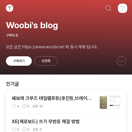
검색하기
티스토리
Woobi's blog
구독자
0
모든 글은 https://www.woobi.net 와 동시 게재 됩니다.
구독하기
방명록
신고하기 레이어
열기
인기글
쉐보레 크루즈 테일램프등(후진등,브레이크
등,깜빡이) 전구 교체하기
4
0
조회
10
XE(제로보드) 쓰기 무반응 해결 방법
0
0
조회
3