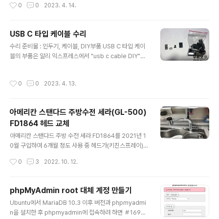
작성시간
0
0
2023. 4. 14.
o you wnat to continue? [Y/n] y 2. MariaDB 설치 2
-1 저장소 추가 $ sudo apt-get install software-pr
operties-common dirmngr apt-transport-https
USB C 타입 케이블 수리
$ sudo apt-k... www.woobi.net 1-2 apache2-util
글 내용
s 설치 $ sudo apt install apache2 apache2-uti..
수리 준비물 : 인두기, 케이블, DIY부품 USB C 타입 케이
블의 부품은 알리 익스프레스에서 "usb c cable DIY"로
검색하면 쉽게 찾을 수 있다. (https://www.aliexpress.
com/wholesale?catId=0&initiative_id=SB_2022
작성시간
0
0
2023. 4. 13.
0726034113&SearchText=usb+c+cable+diy&s
pm=a2g0o.productlist.1000002.0) 수리 부품은 위
와 같이 4개 한 세트로 되어있다. 고장난 게이블을 잘라내
아메리칸 스탠다드 주방수전 세라(GL-500)
고 사진과 같이 미리 끼워둔다. 단자 부분을 보면 5V, D-,
FD1864 헤드 교체
D+, GND라고 씌어 있다. 케이블 안의 4개의 각각의 선을
글 내용
위치에 맞게 납땜하여 주면 된다. 서로 붙지 않게 납땜을 하
아메리칸 스탠다드 주방 수전 세라 FD1864를 2021년 1
고 아래의 몸통을 위로 끼워주면 된다. 출처: ..
0월 구입하여 6개월 정도 사용 중 헤드가(키친스프레이)
부러지고 말았다. 부러진 헤드는 온라인상에서 부품으로
작성시간
0
3
2022. 10. 12.
구입할 수 있어 알아보던 중 혹시나 하는 생각에 아메리칸
스탠다드 고객센터로(1588-5903) 전화를 하여 알아보
니, 구매 영수증과 부러진 헤드의 사진을 보내주면 무상으
phpMyAdmin root 대체 계정 만들기
로 교체용 헤드를 보내준다고 한다. 아메리칸 스탠다드 A/
글 내용
Ubuntu에서 MariaDB 10.3 이후 버전과 phpmyadmi
S 접수 및 무상 기준은 아래의 주소에서 확인할 수 있다. ht
n을 설치한 후 phpmyadmin에 접속하려 하면 ＃1698
tps://forms.gle/droaqtEcHeGzj8GLA A/S 접수 및