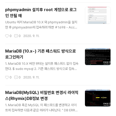
owSymLinks MultiViews AllowOverride All Requ
ire all granted 을 추가로 입력한다. 화살표 부위도 다음
phpmyadmin 설치후 root 계정으로 로그
과 같이 수정한다. Options Indexes FollowSymLink
인 안될 때
s MultiViews AllowOverride All Require all grant
글 내용
ed 위와 같이 수정하고 :wq 를 입력하여 저..
Ubuntu 에서 MariaDB 10.X 와 phpmyadmin을 설치
한 후 phpmyadmin에 접속하려 하면 ＃1698 - Acces
s denied for user 'root'@'localhost' 라는 오류가 나
작성시간
0
0
2020. 9. 11.
타난다. 해결을 위해서는 root 계정의 패드워드 타입을 변
경하여 준다. 1. 타입 확인 $ mysql -u root -p MariaD
B [mysql]> USE mysql; MariaDB [mysql]> SELEC
MariaDB (10.x~) 기존 패스워드 방식으로
T User, Host, plugin FROM mysql.user; 2. 타입변
로그인하기
경 unix_socket 을 mysql_native_password 로 변
글 내용
경하여 준다. MariaDB [mysql]> update user set pl
1. MariaDB 10.X 버젼 부터는 설치후 패스워드 없이 접속
ugin='mysql_native_password' w..
한다. $ sudo mysql 2. 기존 패스워드 방식으로 접속하
기 위해서는 MariaDB 접속후 패스워드를 설정해 준다. 차
작성시간
0
0
2020. 9. 11.
례로 입력한다. $ sudo mysql MariaDB [(none)]> s
et password = password('패스워드입력'); MariaD
B [(none)]> flush privileges; 3. 기존방식 접속 $ my
MariaDB(MySQL) 비밀번호 변경시 라이믹
sql -u root -p
스(Rhymix)DB정보 변경
글 내용
1. MariaDB 혹은 MySQL 의 패스워드를 변경하고 사이
트에 접속하면 다음과 같은 에러가 나타난다. " DB ERRO
R 1045 : Access denied for user 'root'@'localho