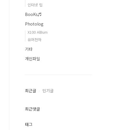
인터넷 팁
BooKs♬
Photolog
X100 AlBum
유머천하
기타
개인파일
최근글
인기글
최근댓글
태그