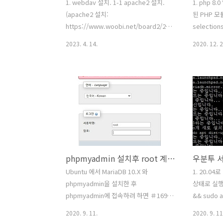
1. webdav 설치. 1-1 apache2 설치.
1. php 
(apache2 설치:
된 PHP 모
https://www.woobi.net/board2/274)
selections
우분투(Ubuntu) apache, MariaDB,
소 추가$ sud
2023. 4. 14.
2020. 12. 2
php8.1, 설치 - 우분투 - 우비넷
software
1.apache2 설치 $ sudo apt-get
sudo add-
install apache2 Do you wnat to
ppa:ondr
continue? [Y/n] y 2. MariaDB 설치 2-1
업데이트 $ s
저장소 추가 $ sudo apt-get install
8.0 (php
software-properties-common
모듈을 설치 $ 
dirmngr apt-transport-https $ sudo
apcu php
apt-k... www.woobi.net 1-2
php8.0-cu
apache2-utils 설치 $ sudo apt install
mbstring 
phpmyadmin 설치후 root 계정으로 로그인 안될 때
apache2 apache2-uti..
php8.0-zip
Ubuntu 에서 MariaDB 10.X 와
1. 20.0
phpmyadmin을 설치한 후
상태로 실행한다
phpmyadmin에 접속하려 하면 ＃1698
&& sudo a
- Access denied for user
dist-upgr
2020. 9. 11.
2020. 9. 11
'root'@'localhost' 라는 오류가 나타난
autorem