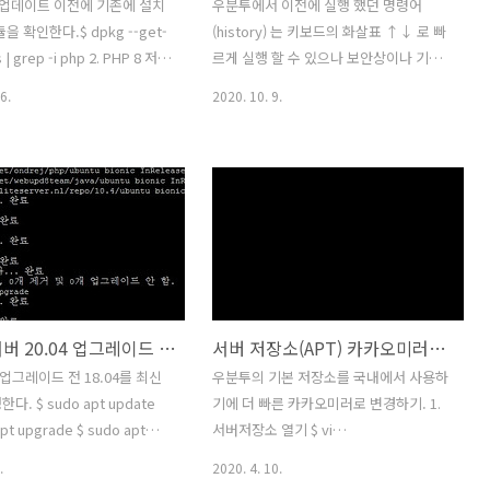
8.0 업데이트 이전에 기존에 설치
우분투에서 이전에 실행 했던 명령어
듈을 확인한다.$ dpkg --get-
(history) 는 키보드의 화살표 ↑↓ 로 빠
 | grep -i php 2. PHP 8 저장
르게 실행 할 수 있으나 보안상이나 기타
o apt-get install
이유로 삭제해야 하는 경우가 있다.히스
6.
2020. 10. 9.
-properties-common $
토리 목록은 root 디렉토리의
apt-repository
.bash_history 파일에 저장 된다. $ vi
ej/php ENTER 클릭. 3.저장소
/root/.bash_history 파일이 열린 상태
udo apt update 4. PHP
에서 dG (대소문자구분) 를 입력하여 전
 8.0-FPM) 및 기존 설치된 관련
체 삭제를 하거나 a 를 입력하여 편집모드
sudo apt install php8.0-
로 개별항목만 지울 수 있다.
8.0-bz2 php8.0-common
rl php8.0-gd php8.0-
php8.0-mysql php8.0-xml
우분투 서버 20.04 업그레이드 하기 (18.04 to 20.04)
서버 저장소(APT) 카카오미러로 변경하기
 p..
4로 업그레이드 전 18.04를 최신
우분투의 기본 저장소를 국내에서 사용하
. $ sudo apt update
기에 더 빠른 카카오미러로 변경하기. 1.
pt upgrade $ sudo apt
서버저장소 열기 $ vi
ade $ sudo apt
/etc/apt/sources.list 2. 내용 수정
.
2020. 4. 10.
ove 2. 최신 상태에서 업그레이
sources.list 파일이 열리면 내용을 모두