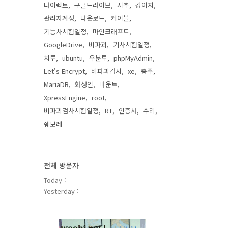
다이렉트
구글드라이브
시추
강아지
관리자계정
다운로드
케이블
기능사시험일정
마인크래프트
GoogleDrive
비파괴
기사시험일정
치루
ubuntu
우분투
phpMyAdmin
Let’s Encrypt
비파괴검사
xe
충주
MariaDB
화성인
마운트
XpressEngine
root
비파괴검사시험일정
RT
인증서
수리
쉐보레
전체 방문자
Today :
Yesterday :