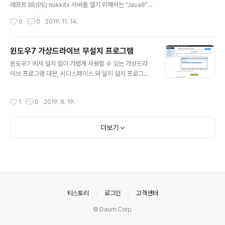
ocation=위치 URL : 홍보..
래프트 BE(PE) nukkitx 서버를 열기 위해서는 "Java8"
이상이 설치 되어 있어야 한다. nukkitx 버젼 확인 및 다운
작성시간
0
0
2019. 11. 14.
로드https://nukkitx.com/ 1. 디렉토리 만들기 nukkitx
을 설치할 디렉토리를 만든다. $ mkdir mcbe 2. 디렉토
리에 설치 파일 다운로드 디렉토리로 이동 $ cd mcbe 1.
윈도우7 가상드라이브 무설치 프로그램
13버젼 다운 $ wget https://ci.nukkitx.com/job/Nuk
글 내용
윈도우7 에서 설치 없이 가볍게 사용할 수 있는 가상드라
kitX/job/Nukkit/job/bedrock-1.13/30/artifact/targ
이브 프로그램 데몬, 시디스페이스 와 달리 설치 프로그램
et/nukkit-1.0-SNAPSHOT.jar 3. 설치파일 실행 및 언
이 아닌 파일 실행만으로 CD이미지를 마운트 할 수 있다.
어 선택 $ java -Xms1G -Xmx1G -jar nukkit-1..
1. 제작사 홈페이지에 접속하여 녹색의 DOWNLOAD를
작성시간
1
0
2019. 8. 19.
클릭하여 다운받는다. 홈페이지 : http://wincdemu.sys
progs.org/portable/ 다이렉트 다운로드 : https://git
hub.com/sysprogs/WinCDEmu/ 2. 다운로드한 Por
더보기
tableWinCDEmu-4.0.exe 프로그램을 더블클릭하여
실행한다. 위와 같이 나오면 "예(Y)" 클릭 3. Mount imag
e를 클릭하여 마운트 할 CD 이미지를 선택한다. 선택 가능
이미지 : iso, cue, img, nrg, mds, ccd, bin 4. ..
의안내
티스토리
로그인
고객센터
© Daum Corp.