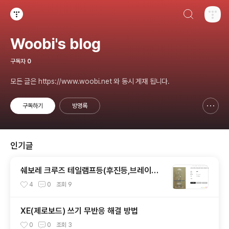
검색하기
티스토리
Woobi's blog
구독자
0
모든 글은 https://www.woobi.net 와 동시 게재 됩니다.
구독하기
방명록
신고하기 레이어
열기
인기글
쉐보레 크루즈 테일램프등(후진등,브레이크
등,깜빡이) 전구 교체하기
4
0
조회
9
XE(제로보드) 쓰기 무반응 해결 방법
0
0
조회
3