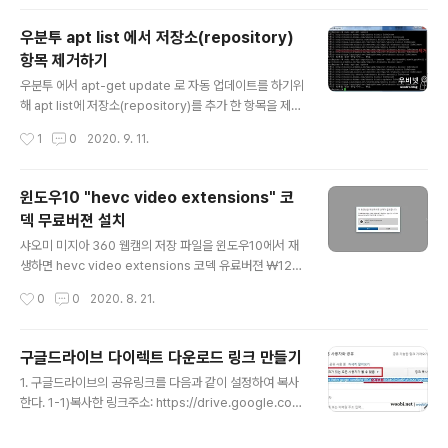
pt install update-manager-core 완료되면 Ubuntu
업그레이드 유틸리티를 실행한다. $ sudo do-release
우분투 apt list 에서 저장소(repository)
-upgrade 2-1 업그레이드 항목이 없다고 나오면 /etc/u
항목 제거하기
pdate-manager/release-upgrades 파일의 Prom
글 내용
pt=lts 를 Prompt=normal 변경하고 다시 실행한다. $
우분투 에서 apt-get update 로 자동 업데이트를 하기위
vi /etc/update-manager/release-upgrades a를
해 apt list에 저장소(repository)를 추가 한 항목을 제거
눌러 끼..
하기 위한 두가지 방법. 1. --remove 로 삭제하기. 다음과
작성시간
1
0
2020. 9. 11.
같이 저장소를 추가하였을 경우 $ sudo add-apt-repo
sitory 'deb [arch=amd64,arm64,ppc64el] http://
mirror.23media.de/mariadb/repo/10.3/ubuntu bi
윈도우10 "hevc video extensions" 코
onic main' add-apt-repository 뒤에 --remove 를
덱 무료버젼 설치
삽입하여 실행하여 제거 한다. $ sudo add-apt-repos
글 내용
itory --remove 'deb [arch=amd64,arm64,ppc6
샤오미 미지아 360 웹캠의 저장 파일을 윈도우10에서 재
4el] http://mirror.23media.de/mar..
생하면 hevc video extensions 코덱 유료버젼 ￦120
0원을 설치 하라고 나온다. 하지만 무료 버젼을 설치하여
작성시간
0
0
2020. 8. 21.
도 유로버젼과의 재생품질 차이는 거의 없다. ※무료버젼
설치하기. 무료버젼 접속 : "hevc video extensions 설
치" 클릭 한다. 링크를 클릭하면 "Microsoft store" 창이
구글드라이브 다이렉트 다운로드 링크 만들기
열리면서 자동으로 설치가 된다. 크롬에서는 위와 같이 나
글 내용
1. 구글드라이브의 공유링크를 다음과 같이 설정하여 복사
오면 "Microsoft store 열기" 를 클릭한다. "Microsoft
한다. 1-1)복사한 링크주소: https://drive.google.co
store" 창이 열리면 "이 제품은 설치 되어 있습니다. 시작
m/file/d/1RCaYb9AAAAkC6vGwl0Fa5OsXoTvAi/
" 이라고 나온다. 자동 설치가 되지 않았다면 시작이 설치
view?usp=sharing 2. 복사한 다운로드 링크의 공유ID
로 나타나고 "설치" 를 클릭하면 된다. 창을 닫고 영상 파일