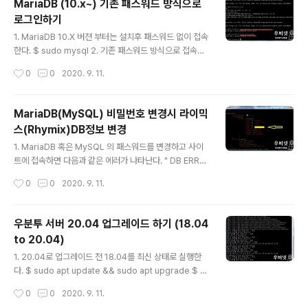
MariaDB (10.x~) 기존 패스워드 방식으로
T User, Host, plugin FROM mysql.user; 2. 타입변
로그인하기
경 unix_socket 을 mysql_native_password 로 변
글 내용
경하여 준다. MariaDB [mysql]> update user set pl
1. MariaDB 10.X 버젼 부터는 설치후 패스워드 없이 접속
ugin='mysql_native_password' w..
한다. $ sudo mysql 2. 기존 패스워드 방식으로 접속하
기 위해서는 MariaDB 접속후 패스워드를 설정해 준다. 차
작성시간
0
0
2020. 9. 11.
례로 입력한다. $ sudo mysql MariaDB [(none)]> s
et password = password('패스워드입력'); MariaD
B [(none)]> flush privileges; 3. 기존방식 접속 $ my
MariaDB(MySQL) 비밀번호 변경시 라이믹
sql -u root -p
스(Rhymix)DB정보 변경
글 내용
1. MariaDB 혹은 MySQL 의 패스워드를 변경하고 사이
트에 접속하면 다음과 같은 에러가 나타난다. " DB ERRO
R 1045 : Access denied for user 'root'@'localho
작성시간
0
0
2020. 9. 11.
st' (using password: YES) " 2. MariaDB(MySQL)
패스워드 변경후 라이믹스(Rhymix) 및 XE(XpressEngi
ne)의 DB정보를 업데이트 해줘야한다. 2-1 라이믹스 : c
우분투 서버 20.04 업그레이드 하기 (18.04
onfig.php 파일의 'pass' =>'password'를 변경된 패스
to 20.04)
워드로수정한다. $ vi /var/www/html/files/config/co
글 내용
nfig.php a를 입력하여 수정모드로 진입후 변경된 패스워
1. 20.04로 업그레이드 전 18.04를 최신 상태로 실행한
스 입력후 :wq 를 입력하여 저장한다. 2-2 XE : db.confi
다. $ sudo apt update && sudo apt upgrade $ s
g.php ..
udo apt dist-upgrade $ sudo apt autoremove 2.
작성시간
0
0
2020. 9. 11.
최신 상태에서 업그레이드 메니져를 설치한다. $ sudo a