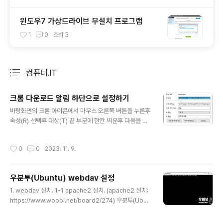
윈도우7 가상드라이브 무설치 프로그램
1
0
조회
3
컴퓨터.IT
분류 전체보기
주요 글 목록
크롬 다운로드 알림 하단으로 설정하기
글 내용
바탕화면의 크롬 아이콘에서 마우스 오른쪽 버튼을 누른후
속성(R) 선택후 대상(T) 끝 부분에 한칸 띄운후 다음을 추
가한다. --disable-features=DownloadBubble 예)
대상(T): "C:\Program Files\Google\Chrome\Appli
작성시간
0
0
2023. 11. 9.
cation\chrome.exe" --disable-features=Downlo
adBubble
우분투(Ubuntu) webdav 설정
글 내용
1. webdav 설치. 1-1 apache2 설치. (apache2 설치:
https://www.woobi.net/board2/274) 우분투(Ubun
tu) apache, MariaDB, php8.1, 설치 - 우분투 - 우비넷
1.apache2 설치 $ sudo apt-get install apache2 D