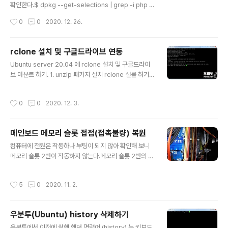
확인한다.$ dpkg --get-selections | grep -i php 2.
PHP 8 저장소 추가$ sudo apt-get install software
작성시간
0
0
2020. 12. 26.
-properties-common $ sudo add-apt-reposito
ry ppa:ondrej/php ENTER 클릭. 3.저장소 업데이트 $
sudo apt update 4. PHP 8.0 (php 8.0-FPM) 및 기
rclone 설치 및 구글드라이브 연동
존 설치된 관련 모듈을 설치 $ sudo apt install php8.0
글 내용
Ubuntu server 20.04 에 rclone 설치 및 구글드라이
-apcu php8.0-bz2 php8.0-common php8.0-cur
브 마운트 하기. 1. unzip 패키지 설치 rclone 설를 하기
l php8.0-gd php8.0-mbstring php8.0-mysql ph
위해서는 unzip 이 설치 되어있어야 한다. $ sudo apt-
p8.0-xml php8.0-zip p..
get install fuse unzip 2. rclone 설치 $ curl https://
작성시간
0
0
2020. 12. 3.
rclone.org/install.sh | sudo bash 3. rclone 실행 및
구글드라이브 연동 설정 $ rclone config n/s/q> n 선
택(신규 연결) name> google (임의로 적는다.) 구글 드
메인보드 메모리 슬롯 접점(접촉불량) 복원
라이브 번호 확인(13번, 12번 아님) Storage> 13 입력 c
글 내용
lient_id> 입력하지 않고 확인. client_secret> 입력하
컴퓨터에 전원은 작동하나 부팅이 되지 않아 확인해 보니
지 않고 확인 scope> 1번 입력 root_fo..
메모리 슬롯 2번이 작동하지 않는다.메모리 슬롯 2번의 램
을 탈거하면 부팅이 되고,램을 여러번 뺒다 꽂았다를 반복
하다 보면 인식하여 부팅이 되지만 시간이 지나면 다시 부
작성시간
5
0
2020. 11. 2.
팅이 되지 않는다.접점 부활제를 사용해 볼까도 했으나Q9
650 + GA-EP45-UD3R + DDR2 의 조합으로 10년
가까이 사용하였기에더이상의 투자보다는 안되면 말고의
우분투(Ubuntu) history 삭제하기
마음으로 사포를 사용하여 청소하기로 하였다. 준비물은
글 내용
천방이상의 고운 사포를 준비하고 엄지 손톤 정도의 크기
우분투에서 이전에 실행 했던 명령어 (history) 는 키보드