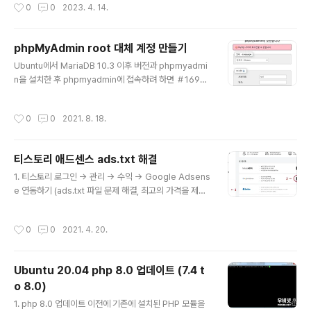
작성시간
0
0
2023. 4. 14.
o you wnat to continue? [Y/n] y 2. MariaDB 설치 2
-1 저장소 추가 $ sudo apt-get install software-pr
operties-common dirmngr apt-transport-https
phpMyAdmin root 대체 계정 만들기
$ sudo apt-k... www.woobi.net 1-2 apache2-util
글 내용
s 설치 $ sudo apt install apache2 apache2-uti..
Ubuntu에서 MariaDB 10.3 이후 버전과 phpmyadmi
n을 설치한 후 phpmyadmin에 접속하려 하면 ＃1698
- Access denied for user 'root'@'localhost' 라는
오류가 나타난다. 보안상 phpMyAdmin에서는 root 계
작성시간
0
0
2021. 8. 18.
정을 사용할 수 없으므로 root 계정과 같은 권한을 가진 대
체 아이디를 만들어 사용하여야 한다. 1. mysql 로그인 $
mysql -u root -p 2. 대체 계정 아이디 및 비밀번호 생성
티스토리 애드센스 ads.txt 해결
$ MariaDB [(none)]> create user '아이디'@'%' id
글 내용
entified by '비밀번호'; 3. 생성된 계정에 모든 권한 부여
1. 티스토리 로그인 → 관리 → 수익 → Google Adsens
$ MariaDB [(none)]> grant all privileges on *.* t
e 연동하기 (ads.txt 파일 문제 해결, 최고의 가격을 제시
o..
한 광고 게재, 코드 하나로 설정되는 자동광고) 2. 구글 애
드센스 계정 로그인 3. TISTORY에 권한 부여 허용하기
작성시간
0
0
2021. 4. 20.
(애드센스 데이터를 봅니다.) 4. TISTORY에 권한 부여
허용하기2 (애드센스 데이터를 보고 관립합니다.) 5. TIS
TORY 앱에 다음을 허용합니다 최종 허용 하기. 6. 연동완
Ubuntu 20.04 php 8.0 업데이트 (7.4 t
료.
o 8.0)
글 내용
1. php 8.0 업데이트 이전에 기존에 설치된 PHP 모듈을