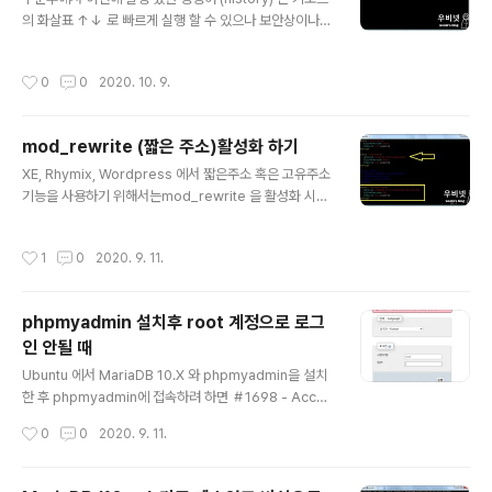
로 잘라주고메모리 슬롯에 살짝 끼일 정도의 두께로 접어
의 화살표 ↑↓ 로 빠르게 실행 할 수 있으나 보안상이나
준다.여기서 너무 두껍게 접으면 슬롯의 핀이 휘어질 수 있
기타 이유로 삭제해야 하는 경우가 있다.히스토리 목록은 r
으므로 주의한다. 접은 사포를 메모리 슬롯에 끼우고 위 아
oot 디렉토리의 .bash_history 파일에 저장 된다. $ vi /
작성시간
0
0
2020. 10. 9.
래로 살살 반복하여 움직여 준다.너무 힘을..
root/.bash_history 파일이 열린 상태에서 dG (대소문
자구분) 를 입력하여 전체 삭제를 하거나 a 를 입력하여 편
집모드로 개별항목만 지울 수 있다.
mod_rewrite (짧은 주소)활성화 하기
글 내용
XE, Rhymix, Wordpress 에서 짧은주소 혹은 고유주소
기능을 사용하기 위해서는mod_rewrite 을 활성화 시켜
야 한다. 1. mod_rewrite 설치 $ sudo a2enmod re
write 2. etc/apache2/apache2.conf 파일 수정 $ vi
작성시간
1
0
2020. 9. 11.
etc/apache2/apache2.conf Options Indexes Foll
owSymLinks MultiViews AllowOverride All Requ
ire all granted 을 추가로 입력한다. 화살표 부위도 다음
phpmyadmin 설치후 root 계정으로 로그
과 같이 수정한다. Options Indexes FollowSymLink
인 안될 때
s MultiViews AllowOverride All Require all grant
글 내용
ed 위와 같이 수정하고 :wq 를 입력하여 저..
Ubuntu 에서 MariaDB 10.X 와 phpmyadmin을 설치
한 후 phpmyadmin에 접속하려 하면 ＃1698 - Acces
s denied for user 'root'@'localhost' 라는 오류가 나
작성시간
0
0
2020. 9. 11.
타난다. 해결을 위해서는 root 계정의 패드워드 타입을 변
경하여 준다. 1. 타입 확인 $ mysql -u root -p MariaD
B [mysql]> USE mysql; MariaDB [mysql]> SELEC