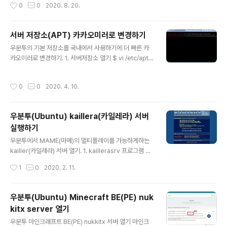
작성시간
0
0
2020. 8. 20.
(빨간밑줄부분)을 복사하여 아래 주소에 붙여넣는다. http
을 재생하면 아래와..
s://docs.google.com/uc?id=붙여넣기&export=do
wnload 2-1)다이렉트 링크주소: https://docs.googl
서버 저장소(APT) 카카오미러로 변경하기
e.com/uc?id=1RCaYb9AAAAkC6vGwl0Fa5OsX
글 내용
oTvAi&export=download
우분투의 기본 저장소를 국내에서 사용하기에 더 빠른 카
카오미러로 변경하기. 1. 서버저장소 열기 $ vi /etc/apt/s
ources.list 2. 내용 수정 sources.list 파일이 열리면 내
용을 모두 지우고 다음을 입력한다.deb http://mirror.ka
작성시간
0
0
2020. 4. 10.
kao.com/ubuntu bionic main restricted universe
multiversedeb http://mirror.kakao.com/ubuntu b
ionic-updates main restricted universe multiver
우분투(Ubuntu) kaillera(카일레라) 서버
sedeb http://security.ubuntu.com/ubuntu bionic
실행하기
-security main restricted universe multiverse vi
글 내용
명령어 모두지우기 dG..
우분투에서 MAME(마메)의 멀티플레이를 가능하게하는
kailler(카일레라) 서버 열기. 1. kaillerasrv 프로그램 다
운 및 압축풀기. $ wget http://www.kaillera.com/file
작성시간
1
0
2020. 2. 11.
s/kaillerasrv-0.86-linux.tgz $ tar -xzf kaillerasrv
-0.86-linux.tgz 직접다운: http://www.kaillera.com/
download.php 2. 실행 권한 주기. $ cd kaillerasrv-
우분투(Ubuntu) Minecraft BE(PE) nuk
0.86 $ chmod +x kaillerasrv 3. 서버 환경 설정 kaill
kitx server 열기
erasrv.conf 파일을 수정한다. $ vi kaillerasrv.conf a
글 내용
를 눌러 끼워넣기 모드 진입후ServerName=서버이름L
우분투 마인크래프트 BE(PE) nukkitx 서버 열기 마인크