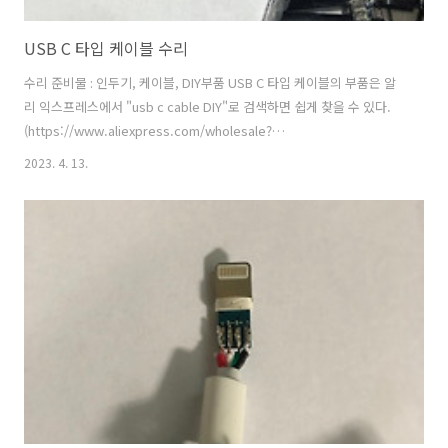
USB C 타입 케이블 수리
수리 준비물 : 인두기, 케이블, DIY부품 USB C 타입 케이블의 부품은 알
리 익스프레스에서 "usb c cable DIY"로 검색하면 쉽게 찾을 수 있다.
(https://www.aliexpress.com/wholesale?
catId=0&initiative_id=SB_20220726034113&SearchText=usb+c+cable+d
2023. 4. 13.
수리 부품은 위와 같이 4개 한 세트로 되어있다. 고장난 게이블을 잘라내
고 사진과 같이 미리 끼워둔다. 단자 부분을 보면 5V, D-, D+, GND라고
씌어 있다. 케이블 안의 4개의 각각의 선을 위치에 맞게 납땜하여 주면 된
다. 서로 붙지 않게 납땜을 하고 아래의 몸통을 위로 끼워주면 된다. 출
처: ..