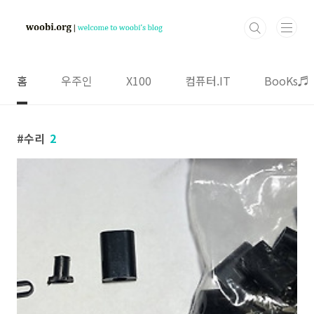
본문 바로가기
홈
우주인
X100
컴퓨터.IT
BooKs♬
수리
2