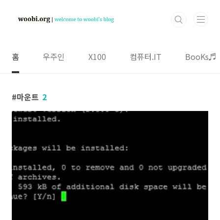
본문 바로가기
홈
우주인
X100
컴퓨터.IT
BooKs♬
마운트
2