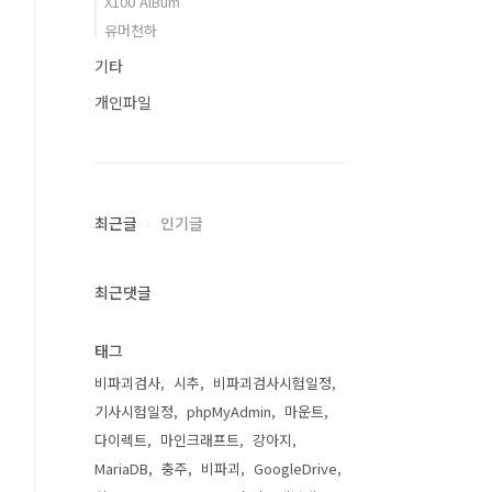
X100 AlBum
유머천하
기타
개인파일
최근글
인기글
최근댓글
태그
비파괴검사
시추
비파괴검사시험일정
기사시험일정
phpMyAdmin
마운트
다이렉트
마인크래프트
강아지
MariaDB
충주
비파괴
GoogleDrive