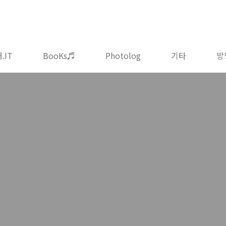
.IT
BooKs♬
Photolog
기타
방