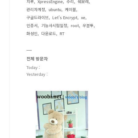
치루
XpressEngine
수리
쉐보레
관리자계정
ubuntu
케이블
구글드라이브
Let’s Encrypt
xe
인증서
기능사시험일정
root
우분투
화성인
다운로드
RT
전체 방문자
Today :
Yesterday :