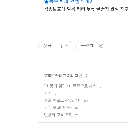
발목보호대 썬헬스케어
각종보호대 발목 허리 무릎 팔꿈치 관절 척추
공감
구독하기
'
기타
' 카테고리의 다른 글
"화랑의 검" 스마트폰으로 하기
(0)
시추
(0)
한화 이글스 44.5 의미
(0)
보수 용접(PIPE)
(0)
민방위 교육 조회
(0)